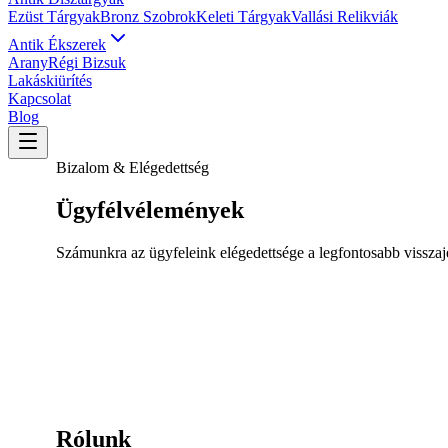
Ezüst Tárgyak
Bronz Szobrok
Keleti Tárgyak
Vallási Relikviák
Antik Ékszerek
Arany
Régi Bizsuk
Lakáskiürítés
Kapcsolat
Blog
Bizalom & Elégedettség
Ügyfélvélemények
Számunkra az ügyfeleink elégedettsége a legfontosabb visszaj
Rólunk