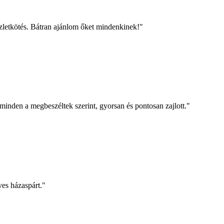
üzletkötés. Bátran ajánlom őket mindenkinek!
"
minden a megbeszéltek szerint, gyorsan és pontosan zajlott.
"
es házaspárt.
"