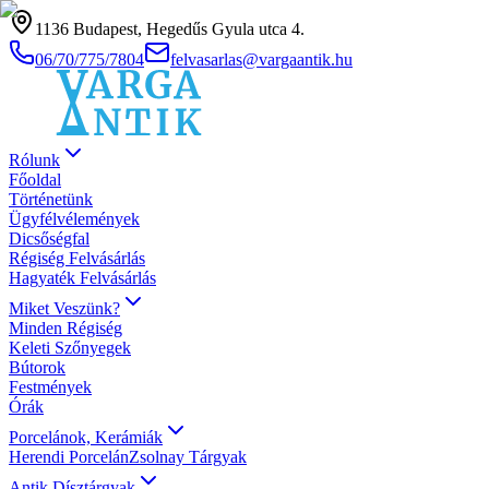
1136 Budapest, Hegedűs Gyula utca 4.
06/70/775/7804
felvasarlas@vargaantik.hu
Rólunk
Főoldal
Történetünk
Ügyfélvélemények
Dicsőségfal
Régiség Felvásárlás
Hagyaték Felvásárlás
Miket Veszünk?
Minden Régiség
Keleti Szőnyegek
Bútorok
Festmények
Órák
Porcelánok, Kerámiák
Herendi Porcelán
Zsolnay Tárgyak
Antik Dísztárgyak