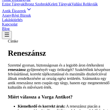
Ezüst Tárgyak
Bronz Szobrok
Keleti Tárgyak
Vallási Relikviák
Antik Ékszerek
Arany
Régi Bizsuk
Lakáskiürítés
Kapcsolat
Blog
Címke
Reneszánsz
Szeretné gyorsan, biztonságosan és a legjobb áron értékesíteni
reneszánsz
gyűjteményét vagy örökségét? Szakértőink készpénz
felvásárlással, korrekt tájékoztatással és maximális diszkrécióval
állnak rendelkezésére az ország egész területén. Számunkra egy
antik reneszánsz nem csupán egy tárgy, hanem egy megmentendő
kulturális és művészeti érték.
Miért válassza a Varga Antikot?
Kiemelkedő és korrekt árak:
A reneszánsz piacán a