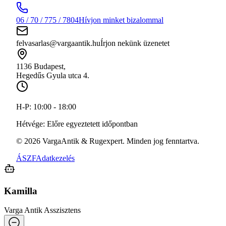
06 / 70 / 775 / 7804
Hívjon minket bizalommal
felvasarlas@vargaantik.hu
Írjon nekünk üzenetet
1136 Budapest,
Hegedűs Gyula utca 4.
H-P:
10:00 - 18:00
Hétvége:
Előre egyeztetett időpontban
©
2026
VargaAntik & Rugexpert. Minden jog fenntartva.
ÁSZF
Adatkezelés
Kamilla
Varga Antik Asszisztens