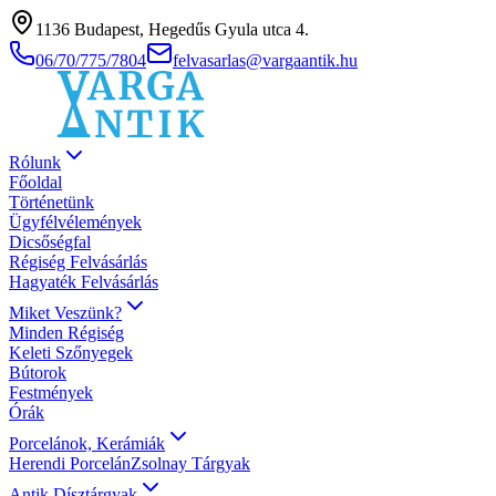
1136 Budapest, Hegedűs Gyula utca 4.
06/70/775/7804
felvasarlas@vargaantik.hu
Rólunk
Főoldal
Történetünk
Ügyfélvélemények
Dicsőségfal
Régiség Felvásárlás
Hagyaték Felvásárlás
Miket Veszünk?
Minden Régiség
Keleti Szőnyegek
Bútorok
Festmények
Órák
Porcelánok, Kerámiák
Herendi Porcelán
Zsolnay Tárgyak
Antik Dísztárgyak