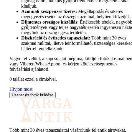
legmagasabb, aktuális gyűjtői trendeknek megfelelő árakat
kínáljuk.
Azonnali készpénzes fizetés:
Megállapodás és sikeres
megegyezés esetén az összeget azonnal, helyben kifizetjük.
Díjmentes országos kiszállás:
Értékesebb tételek, nagyob
gyűjtemények vagy teljes hagyaték esetén ingyenesen házh
megyünk az ország egész területén.
Diszkréció és évtizedes tapasztalat:
Több mint 30 éves
szakmai múlttal, illetve leinformálható, tisztességes kereske
háttérrel rendelkezünk.
Vegye fel velünk a kapcsolatot még ma, küldjön fotókat e-mailbe
vagy Viberen/WhatsAppon, és kérjen kötelezettségmentes
felvásárlási ajánlatot!
0
találat ezzel a címkével.
Hívjon most
Üzenet és fotók küldése
Több mint 30 éves tapasztalattal vásárolunk fel antik tárgyakat,