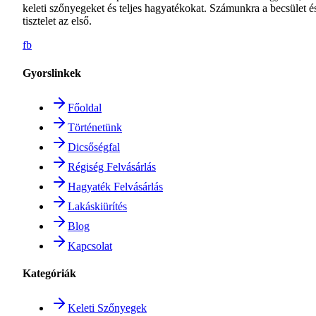
keleti szőnyegeket és teljes hagyatékokat. Számunkra a becsület é
tisztelet az első.
fb
Gyorslinkek
Főoldal
Történetünk
Dicsőségfal
Régiség Felvásárlás
Hagyaték Felvásárlás
Lakáskiürítés
Blog
Kapcsolat
Kategóriák
Keleti Szőnyegek