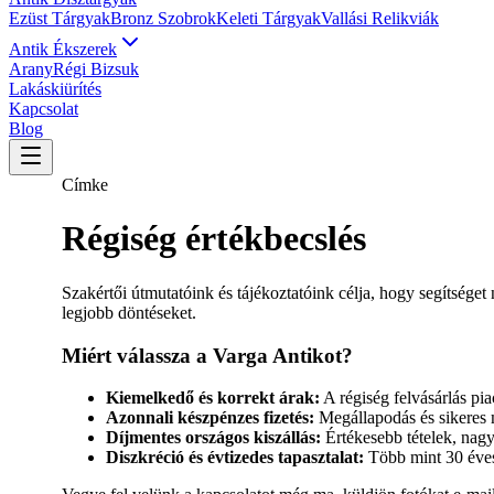
Ezüst Tárgyak
Bronz Szobrok
Keleti Tárgyak
Vallási Relikviák
Antik Ékszerek
Arany
Régi Bizsuk
Lakáskiürítés
Kapcsolat
Blog
Címke
Régiség értékbecslés
Szakértői útmutatóink és tájékoztatóink célja, hogy segítsége
legjobb döntéseket.
Miért válassza a Varga Antikot?
Kiemelkedő és korrekt árak:
A régiség felvásárlás pi
Azonnali készpénzes fizetés:
Megállapodás és sikeres m
Díjmentes országos kiszállás:
Értékesebb tételek, nag
Diszkréció és évtizedes tapasztalat:
Több mint 30 éves 