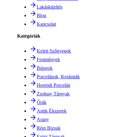
Lakáskiürítés
Blog
Kapcsolat
Kategóriák
Keleti Szőnyegek
Festmények
Bútorok
Porcelánok, Kerámiák
Herendi Porcelán
Zsolnay Tárgyak
Órák
Antik Ékszerek
Arany
Régi Bizsuk
Ezüst Tárgyak