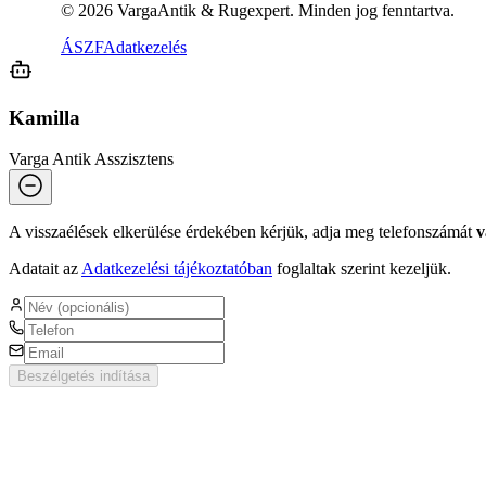
©
2026
VargaAntik & Rugexpert. Minden jog fenntartva.
ÁSZF
Adatkezelés
Kamilla
Varga Antik Asszisztens
A visszaélések elkerülése érdekében kérjük, adja meg telefonszámát
v
Adatait az
Adatkezelési tájékoztatóban
foglaltak szerint kezeljük.
Beszélgetés indítása