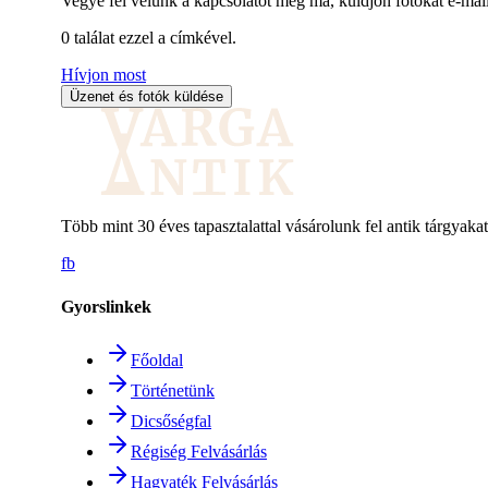
Vegye fel velünk a kapcsolatot még ma, küldjön fotókat e-mai
0
találat ezzel a címkével.
Hívjon most
Üzenet és fotók küldése
Több mint 30 éves tapasztalattal vásárolunk fel antik tárgyakat
fb
Gyorslinkek
Főoldal
Történetünk
Dicsőségfal
Régiség Felvásárlás
Hagyaték Felvásárlás