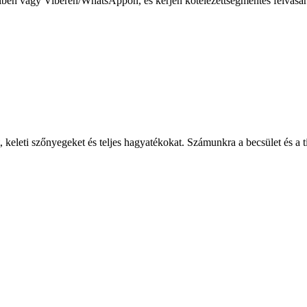
lben vagy Viberen/WhatsAppon, és kérjen kötelezettségmentes felvásárlá
, keleti szőnyegeket és teljes hagyatékokat. Számunkra a becsület és a ti