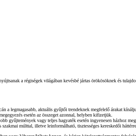
t nyújtsanak a régiségek világában kevésbé jártas örökösöknek és tulaj
acán a legmagasabb, aktuális gyűjtői trendeknek megfelelő árakat kínálj
egegyezés esetén az összeget azonnal, helyben kifizetjük.
yobb gyűjtemények vagy teljes hagyaték esetén ingyenesen házhoz megy
szakmai múlttal, illetve leinformálható, tisztességes kereskedői háttérr