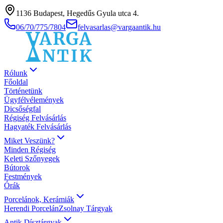
1136 Budapest, Hegedűs Gyula utca 4.
06/70/775/7804
felvasarlas@vargaantik.hu
Rólunk
Főoldal
Történetünk
Ügyfélvélemények
Dicsőségfal
Régiség Felvásárlás
Hagyaték Felvásárlás
Miket Veszünk?
Minden Régiség
Keleti Szőnyegek
Bútorok
Festmények
Órák
Porcelánok, Kerámiák
Herendi Porcelán
Zsolnay Tárgyak
Antik Dísztárgyak