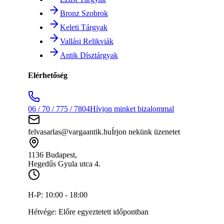
Bronz Szobrok
Keleti Tárgyak
Vallási Relikviák
Antik Dísztárgyak
Elérhetőség
06 / 70 / 775 / 7804
Hívjon minket bizalommal
felvasarlas@vargaantik.hu
Írjon nekünk üzenetet
1136 Budapest,
Hegedűs Gyula utca 4.
H-P:
10:00 - 18:00
Hétvége:
Előre egyeztetett időpontban