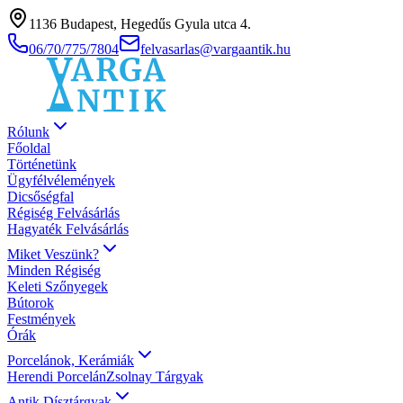
1136 Budapest, Hegedűs Gyula utca 4.
06/70/775/7804
felvasarlas@vargaantik.hu
Rólunk
Főoldal
Történetünk
Ügyfélvélemények
Dicsőségfal
Régiség Felvásárlás
Hagyaték Felvásárlás
Miket Veszünk?
Minden Régiség
Keleti Szőnyegek
Bútorok
Festmények
Órák
Porcelánok, Kerámiák
Herendi Porcelán
Zsolnay Tárgyak
Antik Dísztárgyak