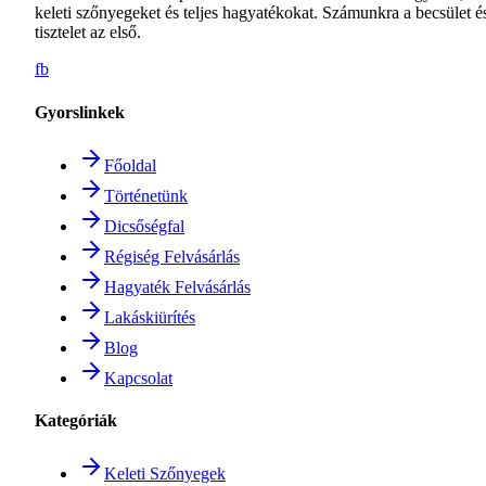
keleti szőnyegeket és teljes hagyatékokat. Számunkra a becsület é
tisztelet az első.
fb
Gyorslinkek
Főoldal
Történetünk
Dicsőségfal
Régiség Felvásárlás
Hagyaték Felvásárlás
Lakáskiürítés
Blog
Kapcsolat
Kategóriák
Keleti Szőnyegek