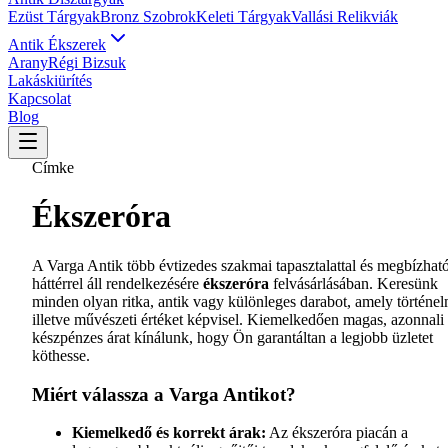
Ezüst Tárgyak
Bronz Szobrok
Keleti Tárgyak
Vallási Relikviák
Antik Ékszerek
Arany
Régi Bizsuk
Lakáskiürítés
Kapcsolat
Blog
Címke
Ékszeróra
A Varga Antik több évtizedes szakmai tapasztalattal és megbízhat
háttérrel áll rendelkezésére
ékszeróra
felvásárlásában. Keresünk
minden olyan ritka, antik vagy különleges darabot, amely történel
illetve művészeti értéket képvisel. Kiemelkedően magas, azonnali
készpénzes árat kínálunk, hogy Ön garantáltan a legjobb üzletet
köthesse.
Miért válassza a Varga Antikot?
Kiemelkedő és korrekt árak:
Az ékszeróra piacán a