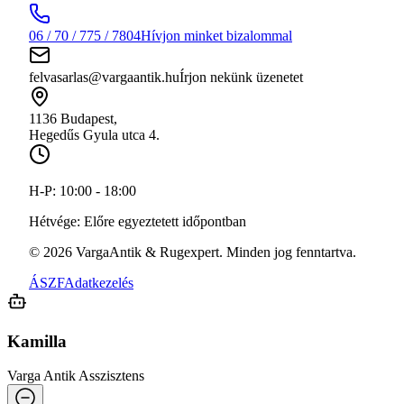
06 / 70 / 775 / 7804
Hívjon minket bizalommal
felvasarlas@vargaantik.hu
Írjon nekünk üzenetet
1136 Budapest,
Hegedűs Gyula utca 4.
H-P:
10:00 - 18:00
Hétvége:
Előre egyeztetett időpontban
©
2026
VargaAntik & Rugexpert. Minden jog fenntartva.
ÁSZF
Adatkezelés
Kamilla
Varga Antik Asszisztens