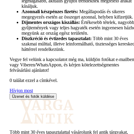
legmagasabb, aktuális gyűjtői trendeknek megfelelő árakat
kínáljuk.
Azonnali készpénzes fizetés:
Megállapodás és sikeres
megegyezés esetén az összeget azonnal, helyben kifizetjük.
Díjmentes országos kiszállás:
Értékesebb tételek, nagyob
gyűjtemények vagy teljes hagyaték esetén ingyenesen házh
megyünk az ország egész területén.
Diszkréció és évtizedes tapasztalat:
Több mint 30 éves
szakmai múlttal, illetve leinformálható, tisztességes kereske
háttérrel rendelkezünk.
Vegye fel velünk a kapcsolatot még ma, küldjön fotókat e-mailbe
vagy Viberen/WhatsAppon, és kérjen kötelezettségmentes
felvásárlási ajánlatot!
0
találat ezzel a címkével.
Hívjon most
Üzenet és fotók küldése
Több mint 30 éves tapasztalattal vásárolunk fel antik tárgyakat,