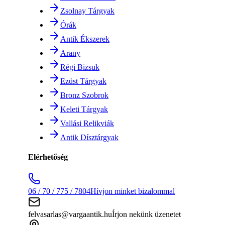
Zsolnay Tárgyak
Órák
Antik Ékszerek
Arany
Régi Bizsuk
Ezüst Tárgyak
Bronz Szobrok
Keleti Tárgyak
Vallási Relikviák
Antik Dísztárgyak
Elérhetőség
06 / 70 / 775 / 7804
Hívjon minket bizalommal
felvasarlas@vargaantik.hu
Írjon nekünk üzenetet