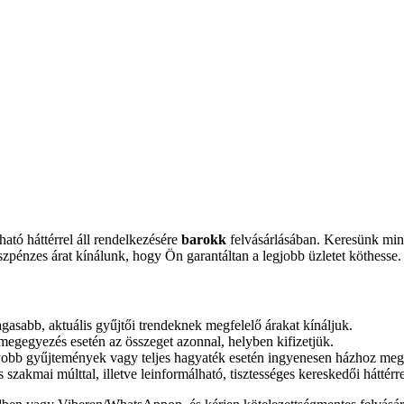
ató háttérrel áll rendelkezésére
barokk
felvásárlásában. Keresünk minde
zpénzes árat kínálunk, hogy Ön garantáltan a legjobb üzletet köthesse.
asabb, aktuális gyűjtői trendeknek megfelelő árakat kínáljuk.
egegyezés esetén az összeget azonnal, helyben kifizetjük.
yobb gyűjtemények vagy teljes hagyaték esetén ingyenesen házhoz megy
szakmai múlttal, illetve leinformálható, tisztességes kereskedői háttérr