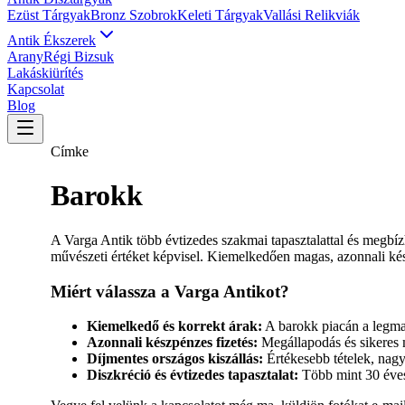
Ezüst Tárgyak
Bronz Szobrok
Keleti Tárgyak
Vallási Relikviák
Antik Ékszerek
Arany
Régi Bizsuk
Lakáskiürítés
Kapcsolat
Blog
Címke
Barokk
A Varga Antik több évtizedes szakmai tapasztalattal és megbízh
művészeti értéket képvisel. Kiemelkedően magas, azonnali kés
Miért válassza a Varga Antikot?
Kiemelkedő és korrekt árak:
A barokk piacán a legmag
Azonnali készpénzes fizetés:
Megállapodás és sikeres m
Díjmentes országos kiszállás:
Értékesebb tételek, nag
Diszkréció és évtizedes tapasztalat:
Több mint 30 éves 