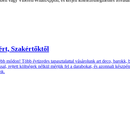
lben vagy Viberen/WhatsAppon, és kérjen kötelezettségmentes felvásárlá
rt, Szakértőktől
sebb módon! Több évtizedes tapasztalattal vásárolunk art deco, barokk, b
ással, rejtett költségek nélkül mérjük fel a darabokat, és azonnali készpé
nk.