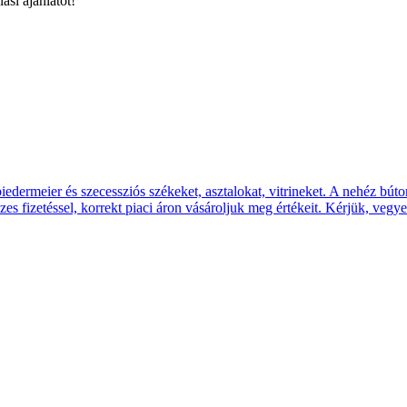
si ajánlatot!
iedermeier és szecessziós székeket, asztalokat, vitrineket. A nehéz bút
nzes fizetéssel, korrekt piaci áron vásároljuk meg értékeit. Kérjük, vegye