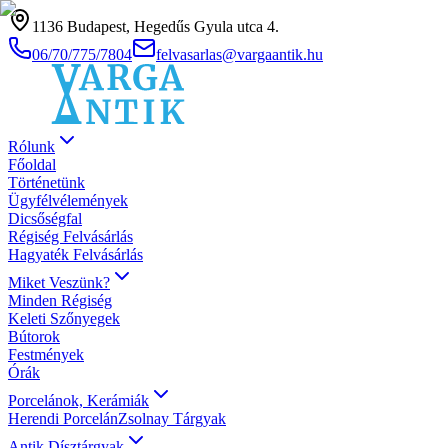
1136 Budapest, Hegedűs Gyula utca 4.
06/70/775/7804
felvasarlas@vargaantik.hu
Rólunk
Főoldal
Történetünk
Ügyfélvélemények
Dicsőségfal
Régiség Felvásárlás
Hagyaték Felvásárlás
Miket Veszünk?
Minden Régiség
Keleti Szőnyegek
Bútorok
Festmények
Órák
Porcelánok, Kerámiák
Herendi Porcelán
Zsolnay Tárgyak
Antik Dísztárgyak