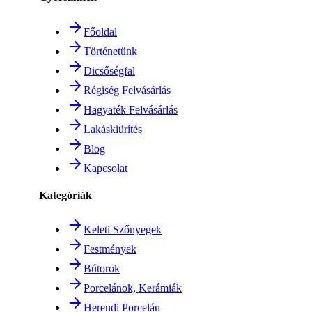
Főoldal
Történetünk
Dicsőségfal
Régiség Felvásárlás
Hagyaték Felvásárlás
Lakáskiürítés
Blog
Kapcsolat
Kategóriák
Keleti Szőnyegek
Festmények
Bútorok
Porcelánok, Kerámiák
Herendi Porcelán