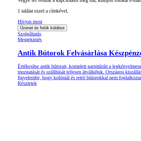
Vegye fel velünk a kapcsolatot még ma, küldjön fotókat e-mai
1
találat ezzel a címkével.
Hívjon most
Üzenet és fotók küldése
Szolgáltatás
Megtekintés
Antik Bútorok Felvásárlása Készpénzé
Értékesítse antik bútorait, komplett garnitúráit a legkényelme
mozgatását és szállítását teljesen átvállaljuk. Országos kiszáll
figyelembe, hogy kolóniál és retró bútorokkal nem foglalkozu
Részletek