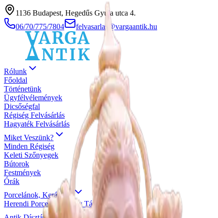
1136 Budapest, Hegedűs Gyula utca 4.
06/70/775/7804
felvasarlas@vargaantik.hu
Rólunk
Főoldal
Történetünk
Ügyfélvélemények
Dicsőségfal
Régiség Felvásárlás
Hagyaték Felvásárlás
Miket Veszünk?
Minden Régiség
Keleti Szőnyegek
Bútorok
Festmények
Órák
Porcelánok, Kerámiák
Herendi Porcelán
Zsolnay Tárgyak
Antik Dísztárgyak