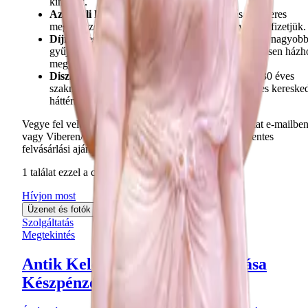
kínáljuk.
Azonnali készpénzes fizetés:
Megállapodás és sikeres
megegyezés esetén az összeget azonnal, helyben kifizetjük.
Díjmentes országos kiszállás:
Értékesebb tételek, nagyob
gyűjtemények vagy teljes hagyaték esetén ingyenesen házh
megyünk az ország egész területén.
Diszkréció és évtizedes tapasztalat:
Több mint 30 éves
szakmai múlttal, illetve leinformálható, tisztességes kereske
háttérrel rendelkezünk.
Vegye fel velünk a kapcsolatot még ma, küldjön fotókat e-mailbe
vagy Viberen/WhatsAppon, és kérjen kötelezettségmentes
felvásárlási ajánlatot!
1
találat ezzel a címkével.
Hívjon most
Üzenet és fotók küldése
Szolgáltatás
Megtekintés
Antik Keleti Tárgyak Felvásárlása
Készpénzért, Szakértőktől