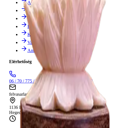
Arany
Régi Bizsuk
Ezüst Tárgyak
Bronz Szobrok
Keleti Tárgyak
Vallási Relikviák
Antik Dísztárgyak
Elérhetőség
06 / 70 / 775 / 7804
Hívjon minket bizalommal
felvasarlas@vargaantik.hu
Írjon nekünk üzenetet
1136 Budapest,
Hegedűs Gyula utca 4.