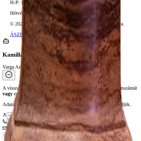
H-P:
10:00 - 18:00
Hétvége:
Előre egyeztetett időpontban
©
2026
VargaAntik & Rugexpert. Minden jog fenntartva.
ÁSZF
Adatkezelés
Kamilla
Varga Antik Asszisztens
A visszaélések elkerülése érdekében kérjük, adja meg telefonszámát
vagy
email címét a beszélgetéshez.
Adatait az
Adatkezelési tájékoztatóban
foglaltak szerint kezeljük.
Beszélgetés indítása