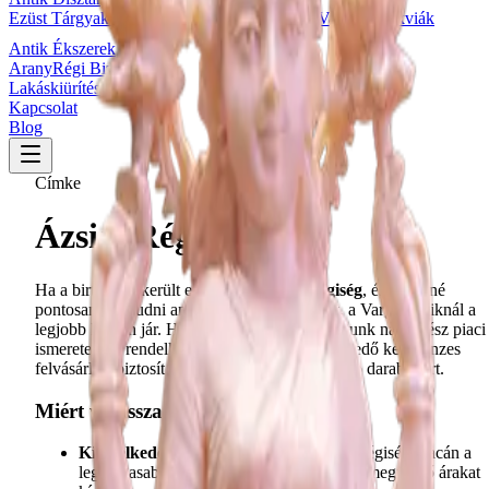
Ezüst Tárgyak
Bronz Szobrok
Keleti Tárgyak
Vallási Relikviák
Antik Ékszerek
Arany
Régi Bizsuk
Lakáskiürítés
Kapcsolat
Blog
Címke
Ázsiai Régiség
Ha a birtokába került egy értékes
ázsiai régiség
, és szeretné
pontosan megtudni annak valós piaci értékét, a Varga Antiknál a
legjobb helyen jár. Hozzáértő szakértői csapatunk naprakész piaci
ismeretekkel rendelkezik, és azonnali, kiemelkedő készpénzes
felvásárlást biztosít a legszebb és legkeresettebb darabokért.
Miért válassza a Varga Antikot?
Kiemelkedő és korrekt árak:
Az ázsiai régiség piacán a
legmagasabb, aktuális gyűjtői trendeknek megfelelő árakat