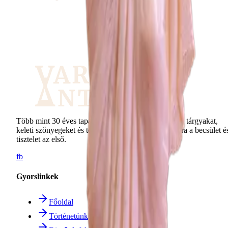
Több mint 30 éves tapasztalattal vásárolunk fel antik tárgyakat,
keleti szőnyegeket és teljes hagyatékokat. Számunkra a becsület é
tisztelet az első.
fb
Gyorslinkek
Főoldal
Történetünk