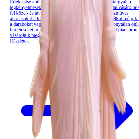
Értékesítse antik keleti műtárgyait, jáde és bronz dísztárgyait a
legkényelmesebb módon! Több évtizedes tapasztalattal vásárolun
fel közel- és távol-keleti ritkaságokat, bútorokat és kézműves
alkotásokat. Országos kiszállással, rejtett költségek nélkül mérjük 
a darabokat vagy a teljes hagyatékot. Felejtse el a bizonytalan onl
hirdetéseket: mi azonnali készpénzes fizetéssel, korrekt piaci áron
vásároljuk meg értékeit.
Részletek