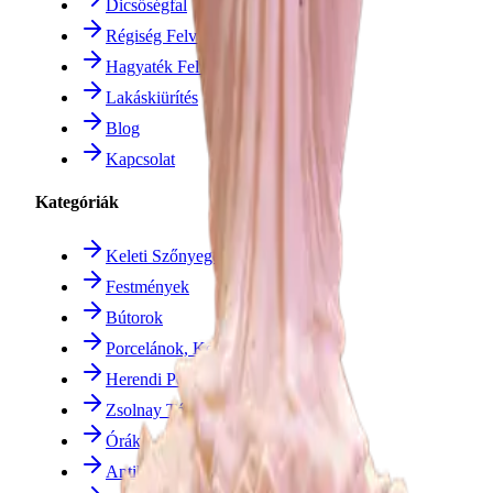
Dicsőségfal
Régiség Felvásárlás
Hagyaték Felvásárlás
Lakáskiürítés
Blog
Kapcsolat
Kategóriák
Keleti Szőnyegek
Festmények
Bútorok
Porcelánok, Kerámiák
Herendi Porcelán
Zsolnay Tárgyak
Órák
Antik Ékszerek